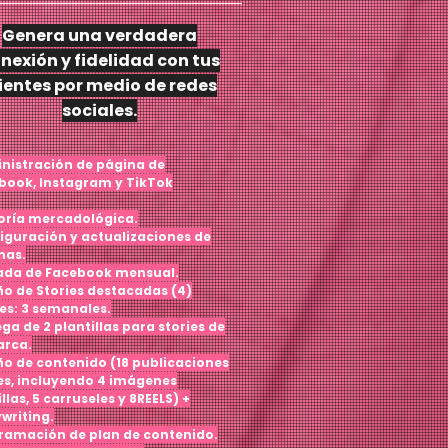
Genera una verdadera
nexión y fidelidad con tus
ientes por medio de redes
sociales.
nistración de página de
book, Instagram y TikTok
oría mercadológica.
iguración y actualizaciones de
nas.
ada de Facebook mensual.
ño de Stories destacadas (4)
ies: 3 semanales.
ga de 2 plantillas para stories de
arca.
ño de contenido (18 publicaciones
es,
incluyendo 4 imágenes
llas, 5 carruseles y 8
REELS) +
writing.
ramación de plan de contenido.