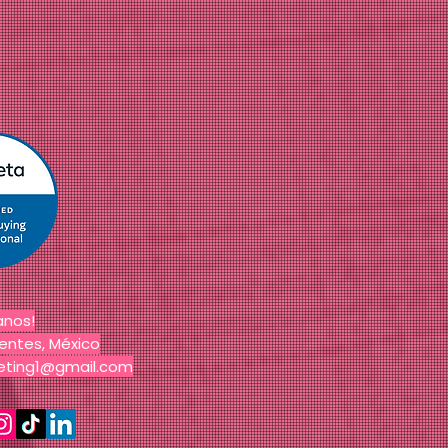
anos!
entes, México
keting1@gmail.com