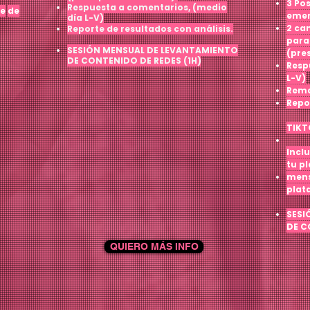
3 Po
Respuesta a comentarios, (medio
te
de
emer
día L-V)
2 ca
Reporte de resultados con análisis.
para 
SESIÓN MENSUAL DE LEVANTAMIENTO
(pre
DE CONTENIDO DE REDES (1H)
Resp
L-V)
Rema
Repo
TIKT
Incl
tu p
mens
plat
SESI
DE C
QUIERO MÁS INFO