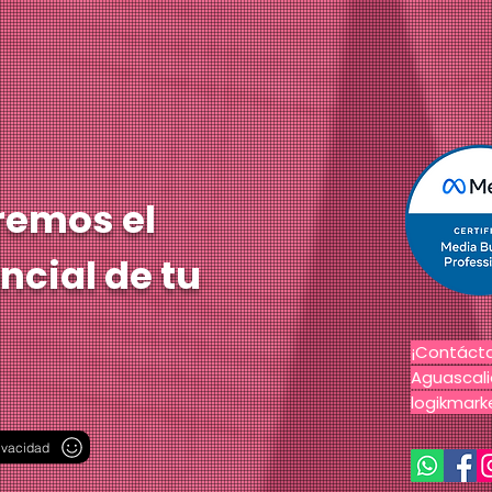
remos el
ncial de tu
¡Contáct
Aguascali
logikmar
ivacidad