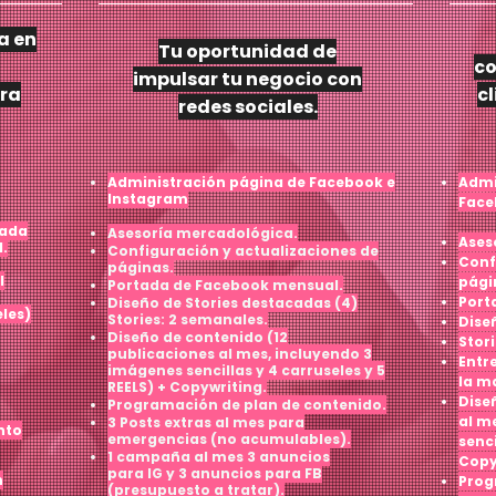
a en
Tu oportunidad de
co
impulsar tu negocio con
ara
cl
redes sociales.
Administración página de Facebook e
Admi
Instagram
Face
zada
Asesoría mercadológica.
Ases
.
Configuración y actualizaciones de
Conf
páginas.
l
pági
Portada de Facebook mensual.
Port
Diseño de Stories destacadas (4)
eles)
Stories: 2 semanales.
Dise
Diseño de contenido (12
Stor
publicaciones al mes, incluyendo 3
Entre
imágenes sencillas y 4 carruseles y 5
la m
REELS) + Copywriting.
Dise
Programación de plan de contenido.
al m
3 Posts extras al mes para
nto
emergencias (no acumulables).
senci
1 campaña al mes 3 anuncios
Copy
para IG y 3 anuncios para FB
n
Prog
(presupuesto a tratar).