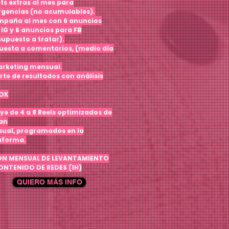
sts extras al mes para
gencias (no
acumulables).
mpaña al mes con 6 anuncios
IG y 6
anuncios para FB
supuesto a tratar).
uesta a comentarios, (medio día
rketing mensual.
rte de resultados con análisis
OK
uye de 4 a 8 Reels optimizados de
lan
ual, programados en la
aforma.
ÓN MENSUAL DE LEVANTAMIENTO
ONTENIDO DE REDES (1H)
QUIERO MÁS INFO