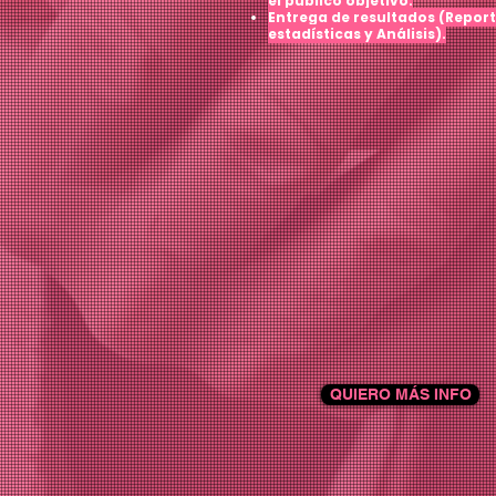
el
público objetivo.
Entrega de resultados (Repor
estadísticas y Análisis).
QUIERO MÁS INFO