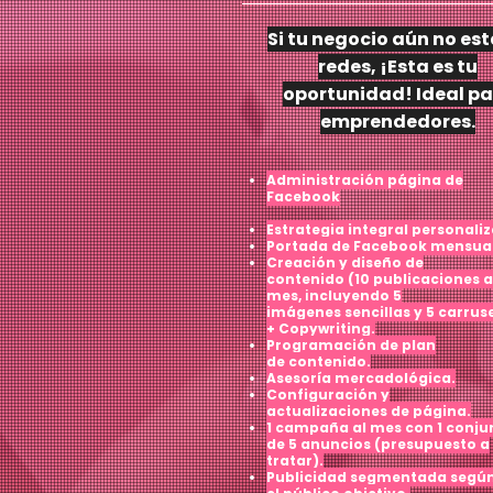
Si tu negocio aún no est
redes, ¡Esta es tu
oportunidad! Ideal p
emprendedores.
Administración página de
Facebook
Estrategia integral personali
Portada de Facebook mensual
Creación y diseño de
contenido
(10 publicaciones a
mes,
i
ncluyendo 5
imágenes
sencillas y 5 carrus
+
Copywriting.
Programación de plan
de
contenido.
Asesoría mercadológica.
Configuración y
actualizaciones
de página.
1 campaña al mes con 1
conju
de 5 anuncios
(presupuesto a
tratar).
Publicidad segmentada segú