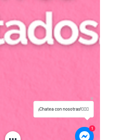
¡Chatea con nosotras!🙋🏻‍♀️
1