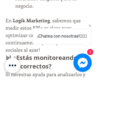
negocio.
En 
Logik Marketing
, sabemos que 
medir estos KPIs es clave para 
optimizar cada campaña y mejorar 
¡Chatea con nosotras!🙋🏻‍♀️
continuamente. ¡No dejes tus redes 
sociales al azar!
1
📊 ¿Estás monitoreando los 
KPIs correctos?
Si necesitas ayuda para analizarlos y 
aplicarlos a tu estrategia, 
contáctanos
 y llevemos tus redes al 
siguiente nivel. 🚀