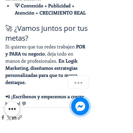
💡 Contenido + Publicidad + 
Atención = CRECIMIENTO REAL
🚀 ¿Vamos juntos por tus 
metas?
Si quieres que tus redes trabajen 
POR 
y PARA tu negocio
, deja todo en 
manos de profesionales. 
En Logik 
Marketing, diseñamos estrategias 
personalizadas para que tu marca 
¡Chatea con nosotras!🙋🏻‍♀️
destaque.
📲 
¡Escríbenos y empecemos a crecer 
1
juntos!
 💬