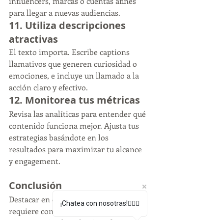
influencers, marcas o cuentas afines 
para llegar a nuevas audiencias.
11. 
Utiliza descripciones 
atractivas
El texto importa. Escribe captions 
llamativos que generen curiosidad o 
emociones, e incluye un llamado a la 
acción claro y efectivo.
12. 
Monitorea tus métricas
Revisa las analíticas para entender qué 
contenido funciona mejor. Ajusta tus 
estrategias basándote en los 
resultados para maximizar tu alcance 
y engagement.
Conclusión
Destacar en el algoritmo de Instagram 
¡Chatea con nosotras!🙋🏻‍♀️
requiere constancia, creatividad y una 